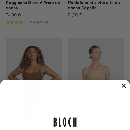
Reggiseno Deva V Front da
Pantaloncini a vita alta da
donna
donna Capella
34,00 €
21,00 €
2 recensioni
Body da donna Estrella con
Slip da donna a vita alta