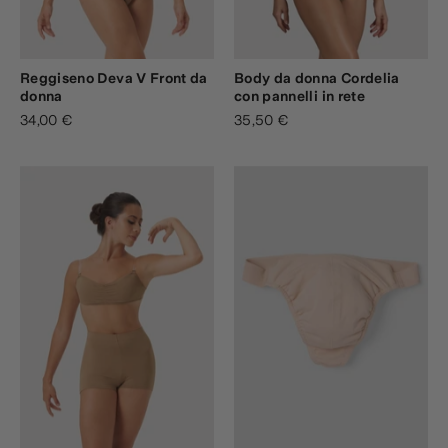
Reggiseno Deva V Front da
Body da donna Cordelia
donna
con pannelli in rete
34,00 €
35,50 €