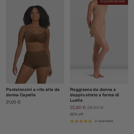
In promozione
Pantaloncini a vita alta da
Reggiseno da donna a
donna Capella
doppio strato a forma di
Luelle
21,00 €
Prezzo
22,80 €
28,50 €
standard
20% off
2 recensioni