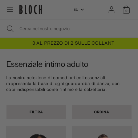
Salta
Salta
L
al
al
0
ITALIANO
contenuto
contenuto
i
Cerca
Chiudi
Cerca
Cerca
Cerca
ricerca
nel
nel
nostro
n
nostro
negozio
3 AL PREZZO DI 2 SULLE COLLANT
negozio
g
Essenziale intimo adulto
u
La nostra selezione di comodi articoli essenziali
rappresenta la base di ogni guardaroba di danza, con
a
capi indispensabili come l’intimo e la calzetteria.
FILTRA
ORDINA