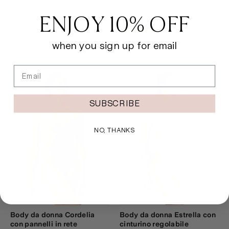
cinturino regolabile
Aquila
ENJOY 10% OFF
33,50 €
18,50 €
1 recensione
when you sign up for email
Email
SUBSCRIBE
NO, THANKS
Body da donna Cordelia
Body da donna Estrella con
con pannelli in rete
cinturino regolabile