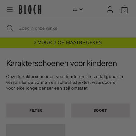
Doorgaan
Doorgaan
T
naar
naar
0
NEDERLANDS
artikel
artikel
a
Zoekopdracht
Zoekopdracht
Zoek
Zoekopdracht
Zoek
sluiten
in
in
onze
a
onze
winkel
5
3 VOOR 2 OP MAATBROEKEN
winkel
l
Karakterschoenen voor kinderen
Onze karakterschoenen voor kinderen zijn verkrijgbaar in
verschillende vormen en schachtsterktes, waardoor er
voor elke jonge danser een stijl ontstaat.
FILTER
SOORT