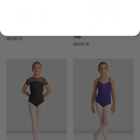
Meisjes Rib Striker Short
Meisjes Rib Bolero Crop
Top
32,00 €
39,00 €