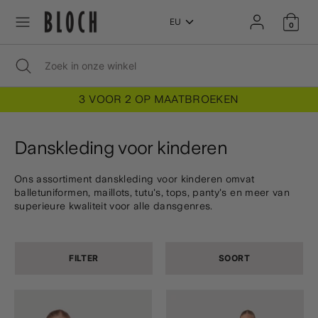
Doorgaan
Doorgaan
T
naar
naar
0
NEDERLANDS
artikel
artikel
a
Zoekopdracht
Zoekopdracht
Zoek
Zoekopdracht
Zoek
sluiten
in
in
onze
a
onze
winkel
5
3 VOOR 2 OP MAATBROEKEN
winkel
l
Danskleding voor kinderen
Ons assortiment danskleding voor kinderen omvat
balletuniformen, maillots, tutu's, tops, panty's en meer van
superieure kwaliteit voor alle dansgenres.
FILTER
SOORT