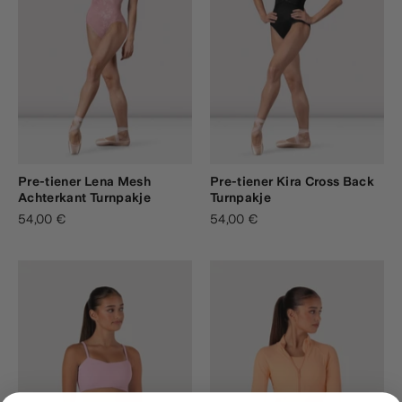
Pre-tiener Lena Mesh
Pre-tiener Kira Cross Back
Achterkant Turnpakje
Turnpakje
54,00 €
54,00 €