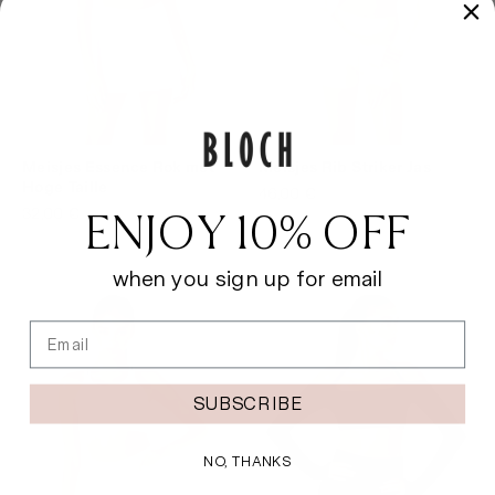
Meisjes Essence Rok met
Meisjes Rib Striker Jas
Hoge Taille
46,00 €
ENJOY 10% OFF
32,00 €
when you sign up for email
Email
SUBSCRIBE
NO, THANKS