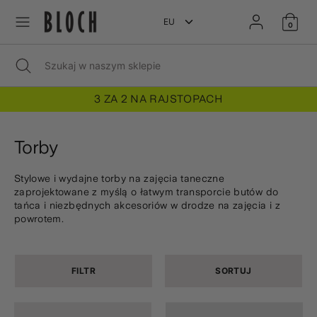
Przejdź
Przejdź
J
do
do
0
POLSKI
treści
treści
ę
Szukaj
Zamknij
Szukaj
Szukaj
Szukaj
wyszukiwanie
w
w
naszym
z
naszym
sklepie
3 ZA 2 NA RAJSTOPACH
sklepie
y
Torby
k
Stylowe i wydajne torby na zajęcia taneczne
zaprojektowane z myślą o łatwym transporcie butów do
tańca i niezbędnych akcesoriów w drodze na zajęcia i z
powrotem.
FILTR
SORTUJ