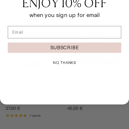
ENJOY 10% OFF
when you sign up for email
Email
SUBSCRIBE
NO, THANKS
Pikowana torba Bloch na
Dwukolorowa torba do
bis
tańca Bloch
27,00 €
45,00 €
1 opinia