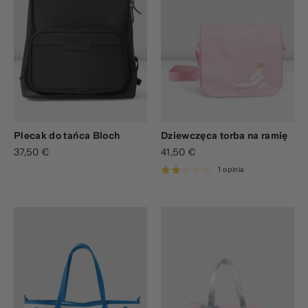
Plecak do tańca Bloch
Dziewczęca torba na ramię
37,50 €
41,50 €
1 opinia