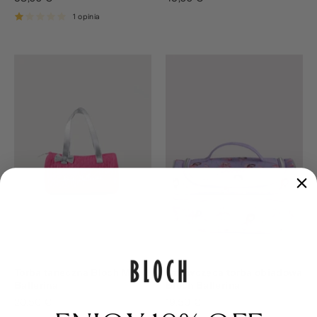
1 opinia
Torba taneczna Bloch Miss
Dziewczęca torba obiadowa
Ballerina
Bloch Ballerina
20,50 €
19,50 €