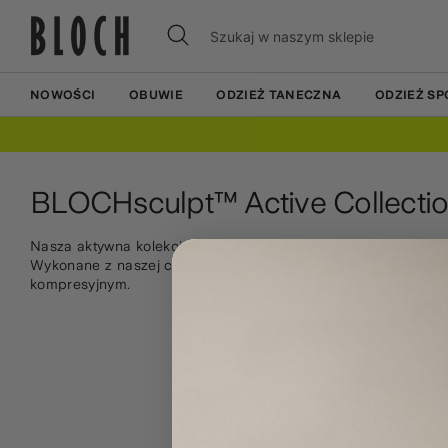
Przejdź
Przejdź
Szukaj
Szukaj
do
do
w
treści
treści
naszym
sklepie
NOWOŚCI
OBUWIE
ODZIEŻ TANECZNA
ODZIEŻ S
BLOCHsculpt™ Active Collecti
Nasza aktywna kolekcja BLOCHsculpt™; zapewniając wyjątkowo 
Wykonane z naszej charakterystycznej tkaniny BLOCHsculpt
kompresyjnym.