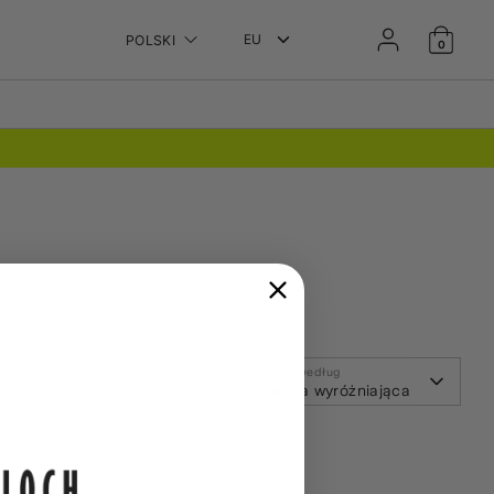
Język
POLSKI
0
Sortuj według
Cecha wyróżniająca