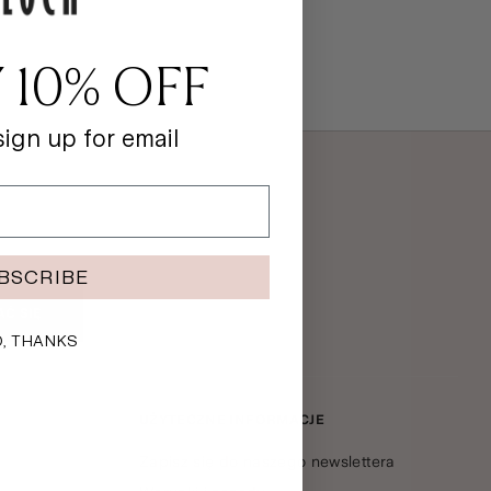
 10% OFF
ign up for email
BSCRIBE
AĆ SIĘ
, THANKS
UŻYTECZNE INFORMACJE
Zapisz się do naszego newslettera