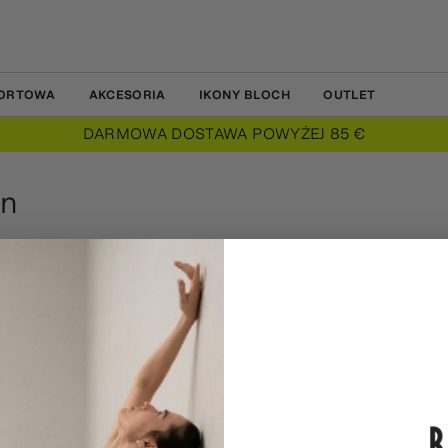
PORTOWA
AKCESORIA
IKONY BLOCH
OUTLET
DARMOWA DOSTAWA POWYŻEJ 85 €
on
gładkość i najwyższy komfort, kontynuuj i miej to wszystko.
™ , doskonale równoważącej lekkość z wysokim dopasowaniem
Przepraszamy, w tej kolekcji nie ma żadnych produktów