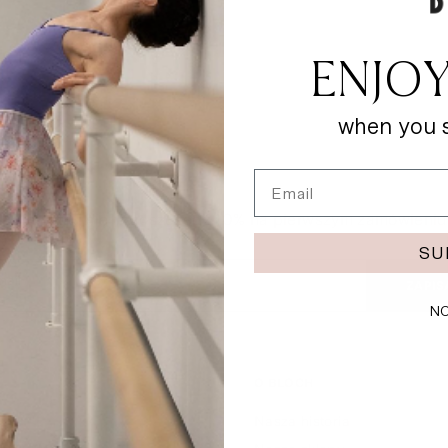
ENJOY
when you s
Email
Zarejestruj się i zaoszczędź 10% na pierwszym zamówieniu
SU
mail
ZAPIS
NO
O BLOCH
Nasza historia