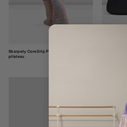
Skarpety CoreGrip Pro do
24,50 €
Buty rozgrz
pilatesu
dorosłych