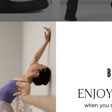
ewkowe dla
54,50 €
Skarpetki do tańca
Blochsox
11 opinie
6
ENJOY
when you s