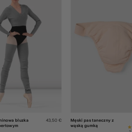
ninowa bluzka
43,50 €
Męski pas taneczny z
opertowym
wąską gumką
2