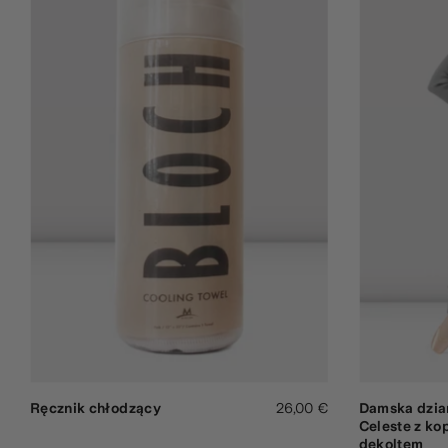
Ręcznik chłodzący
26,00 €
Damska dzia
Celeste z k
dekoltem