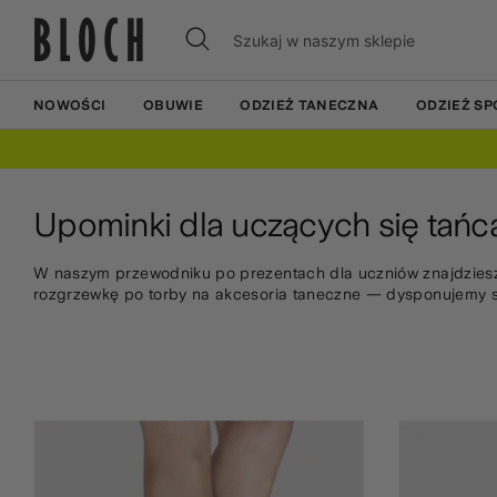
Przejdź
Przejdź
Szukaj
Szukaj
do
do
w
treści
treści
naszym
sklepie
NOWOŚCI
OBUWIE
ODZIEŻ TANECZNA
ODZIEŻ S
Upominki dla uczących się tańc
W naszym przewodniku po prezentach dla uczniów znajdziesz
rozgrzewkę po torby na akcesoria taneczne — dysponujemy s