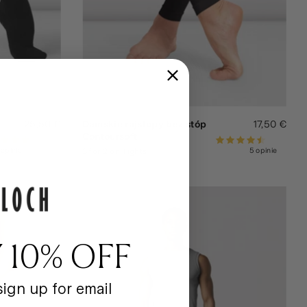
25,50 €
Damskie rajstopy bez stóp
17,50 €
Contoursoft
 opinie
5 opinie
3 for 2 on Tights
 10% OFF
ign up for email