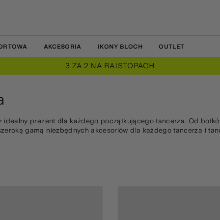
PORTOWA
AKCESORIA
IKONY BLOCH
OUTLET
3 ZA 2 NA RAJSTOPACH
a
 idealny prezent dla każdego początkującego tancerza. Od botk
zeroką gamą niezbędnych akcesoriów dla każdego tancerza i tanc