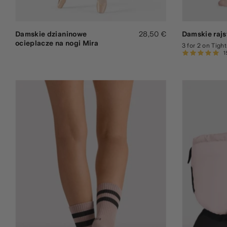
Damskie dzianinowe
28,50 €
Damskie raj
ocieplacze na nogi Mira
3 for 2 on Tight
1