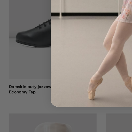
Damskie buty jazzowe
46,50 €
Torba na but
Economy Tap
3
2 opinie