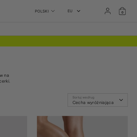
Język
POLSKI
0
ów na
erki.
Sortuj według
Cecha wyróżniająca