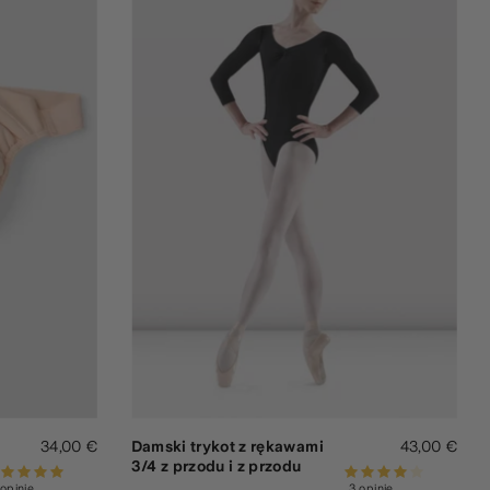
34,00 €
Damski trykot z rękawami
43,00 €
3/4 z przodu i z przodu
 opinie
3 opinie