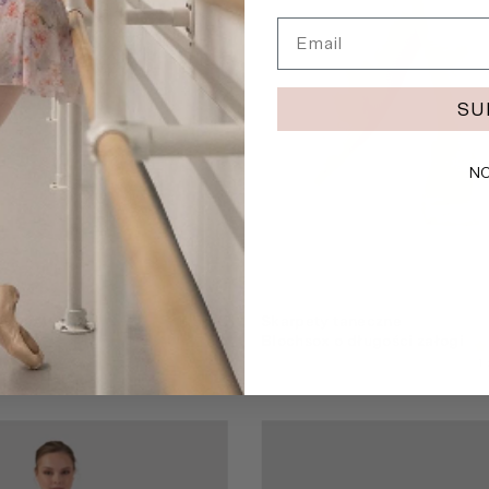
Email
SU
NO
y Pointe
11,50 €
Skarpety taneczne
Blochsox o długości załogi
 opinie
1 